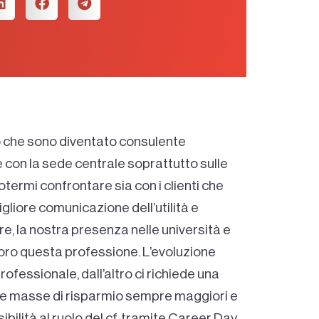
 che sono diventato consulente
e con la sede centrale soprattutto sulle
potermi confrontare sia con i clienti che
igliore comunicazione dell’utilità e
tre, la nostra presenza nelle università e
 loro questa professione. L’evoluzione
professionale, dall’altro ci richiede una
tire masse di risparmio sempre maggiori e
ibilità al ruolo del cf, tramite Career Day