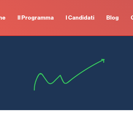
me
Il Programma
I Candidati
Blog