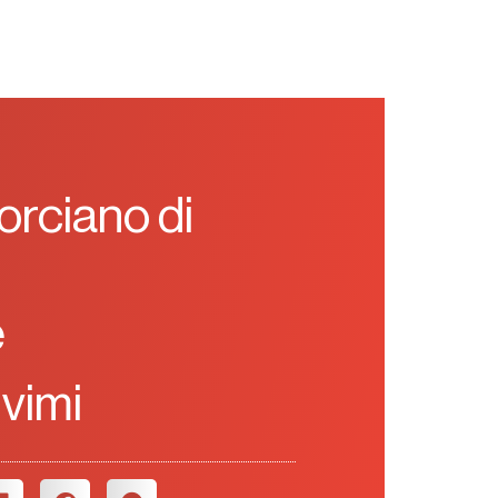
orciano di
e
ivimi