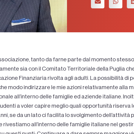
sociazione, tanto da farne parte dal momento stesso
vamente sia con il Comitato Territoriale della Puglia ch
zione Finanziaria rivolta agli adulti. La possibilità di 
n che modo indirizzare le mie azioni relativamente alla m
onale all’interno delle famiglie ed aziende italiane. Inol
studenti a voler capire meglio quali opportunità riserva
i, se da un lato ci facilita lo svolgimento dell’attività 
rivestiamo all’interno delle famiglie italiane nel ges
o su questi punti: Continuare a dare sempre maggiore vis