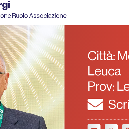
rgi
sione Ruolo Associazione
Città: M
Leuca
Prov: L
Scr