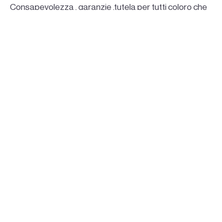
Consapevolezza , garanzie ,tutela per tutti coloro che
rappresentano la categoria
Silvio Iacomino
Via Grotta 66 – 81020
San Nicola La Strada CE