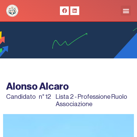
Vai
F
L
Me
al
a
i
c
n
contenuto
e
k
b
e
o
d
o
i
k
n
Alonso Alcaro
Candidato
n° 12
Lista 2 - Professione Ruolo
Associazione