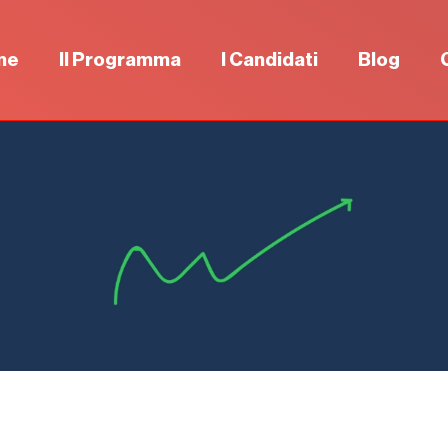
me
Il Programma
I Candidati
Blog