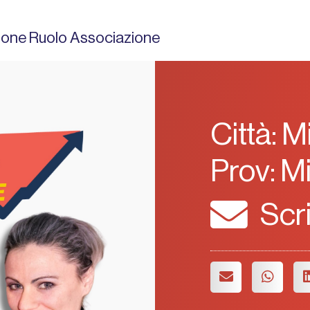
sione Ruolo Associazione
Città: M
Prov: M
Scr