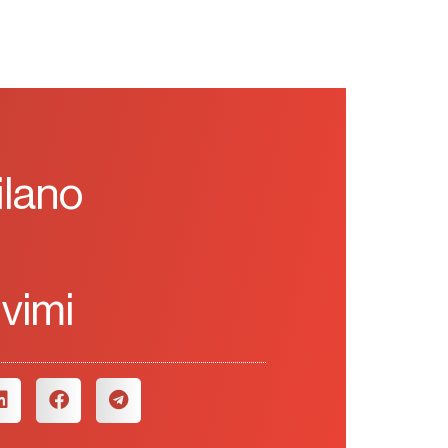
ilano
i
ivimi