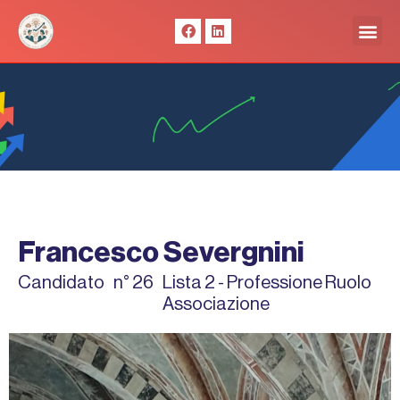
Vai
F
L
Me
al
a
i
c
n
contenuto
e
k
b
e
o
d
o
i
k
n
Francesco Severgnini
Candidato
n° 26
Lista 2 - Professione Ruolo
Associazione