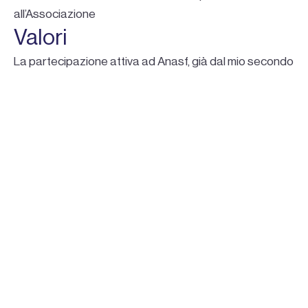
all’Associazione
Valori
La partecipazione attiva ad Anasf, già dal mio secondo
anno di attività, è fonte di orgoglio professionale,
mentre il riconoscimento da parte dei colleghi è fonte
di orgoglio personale.