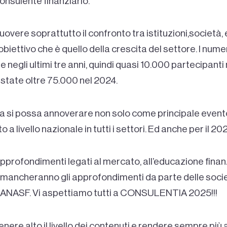
onsulente finanziario.
muovere soprattutto il confronto tra istituzioni,società
obiettivo che è quello della crescita del settore. I nume
negli ultimi tre anni, quindi quasi 10.000 partecipanti n
state oltre 75.000 nel 2024.
a si possa annoverare non solo come principale evento 
a livello nazionale in tutti i settori. Ed anche per il 
profondimenti legati al mercato, all’educazione finanzi
 mancheranno gli approfondimenti da parte delle socie
li ANASF. Vi aspettiamo tutti a CONSULENTIA 2025!!!
ere alto il livello dei contenuti e rendere sempre più a